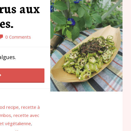
crus aux
es.
0 Comments
algues.
od recipe
,
recette à
ombos
,
recette avec
et végétalienne
,