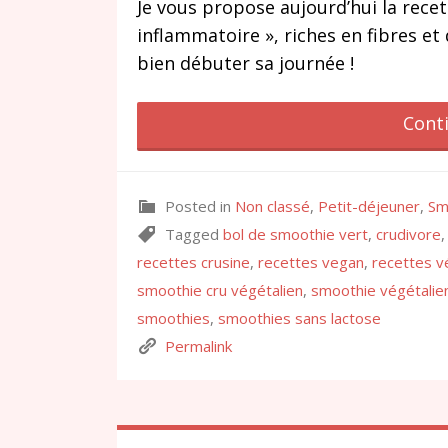
Je vous propose aujourd’hui la recet
inflammatoire », riches en fibres e
bien débuter sa journée !
Cont
Posted in
Non classé
,
Petit-déjeuner
,
Sm
Tagged
bol de smoothie vert
,
crudivore
recettes crusine
,
recettes vegan
,
recettes v
smoothie cru végétalien
,
smoothie végétalie
smoothies
,
smoothies sans lactose
Permalink