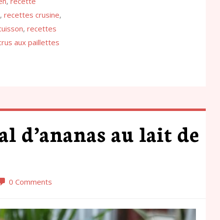
en
,
recette
,
recettes crusine
,
cuisson
,
recettes
crus aux paillettes
l d’ananas au lait de
0 Comments