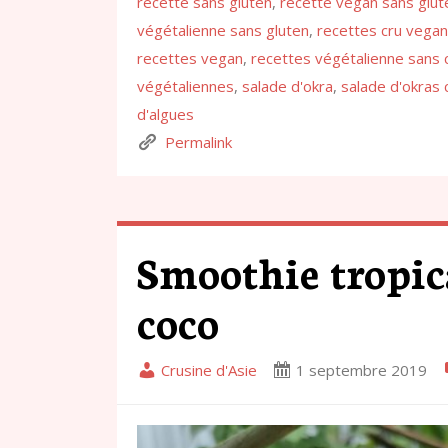
recette sans gluten
,
recette vegan sans glut
végétalienne sans gluten
,
recettes cru vegan
recettes vegan
,
recettes végétalienne sans 
végétaliennes
,
salade d'okra
,
salade d'okras 
d'algues
Permalink
Smoothie tropica
coco
Crusine d'Asie
1 septembre 2019