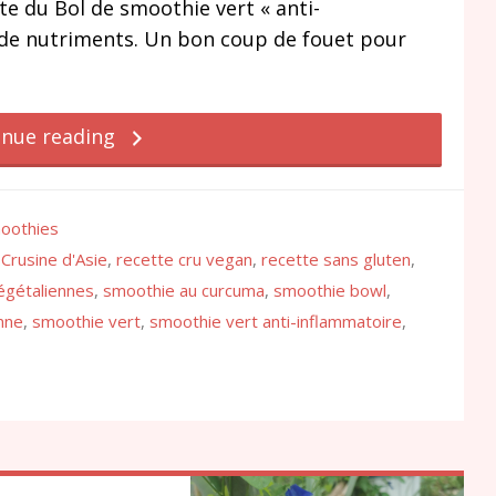
te du Bol de smoothie vert « anti-
t de nutriments. Un bon coup de fouet pour
inue reading
oothies
,
Crusine d'Asie
,
recette cru vegan
,
recette sans gluten
,
égétaliennes
,
smoothie au curcuma
,
smoothie bowl
,
nne
,
smoothie vert
,
smoothie vert anti-inflammatoire
,