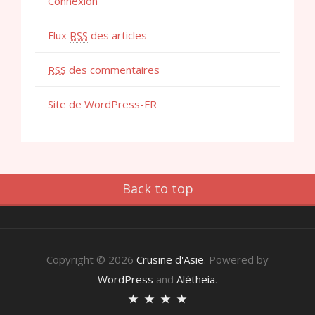
Connexion
Flux
RSS
des articles
RSS
des commentaires
Site de WordPress-FR
Back to top
Copyright © 2026
Crusine d'Asie
. Powered by
WordPress
and
Alétheia
.
Accueil
A
Recettes
Recettes