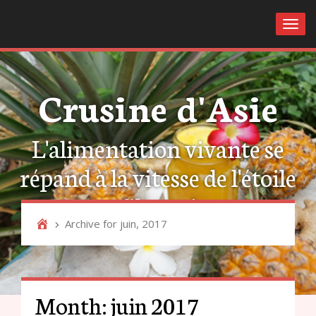
Toggl
Crusine d'Asie
L'alimentation vivante se
répand à la vitesse de l'étoile
filante !
Archive for juin, 2017
Month:
juin 2017