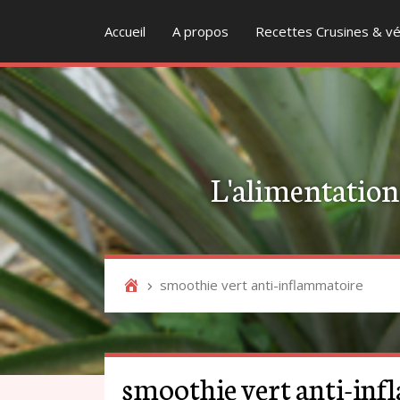
Accueil
A propos
Recettes Crusines & vé
L'alimentation v
smoothie vert anti-inflammatoire
smoothie vert anti-in