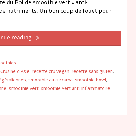
te du Bol de smoothie vert « anti-
t de nutriments. Un bon coup de fouet pour
inue reading
oothies
,
Crusine d'Asie
,
recette cru vegan
,
recette sans gluten
,
égétaliennes
,
smoothie au curcuma
,
smoothie bowl
,
nne
,
smoothie vert
,
smoothie vert anti-inflammatoire
,