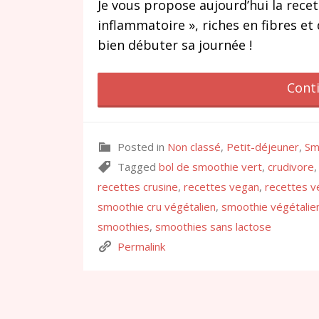
Je vous propose aujourd’hui la recet
inflammatoire », riches en fibres e
bien débuter sa journée !
Cont
Posted in
Non classé
,
Petit-déjeuner
,
Sm
Tagged
bol de smoothie vert
,
crudivore
recettes crusine
,
recettes vegan
,
recettes v
smoothie cru végétalien
,
smoothie végétalie
smoothies
,
smoothies sans lactose
Permalink