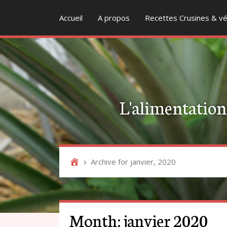
Accueil
A propos
Recettes Crusines & vé
L'alimentation v
Archive for janvier, 2020
Month:
janvier 2020