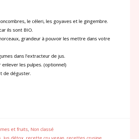
 concombres, le céleri, les goyaves et le gingembre.
car ils sont BIO.
 morceaux, grandeur à pouvoir les mettre dans votre
gumes dans l’extracteur de jus.
 enlever les pulpes. (optionnel)
nt de déguster.
umes et fruits
,
Non classé
s
,
Jus détox
,
recette cru vegan
,
recettes crusine
,