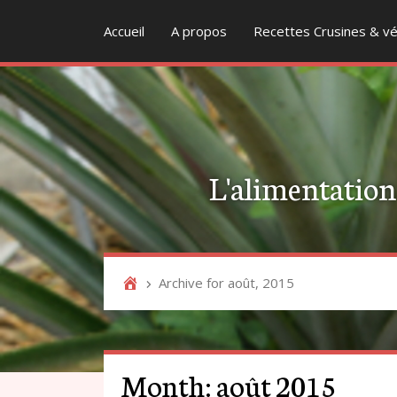
Accueil
A propos
Recettes Crusines & vé
L'alimentation v
Archive for août, 2015
Month:
août 2015