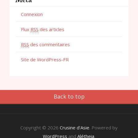
Connexion
Flux
RSS
des articles
RSS
des commentaires
Site de WordPress-FR
Back to top
Copyright © 2026
Crusine d'Asie
. Powered by
WordPress
and
Alétheia
.