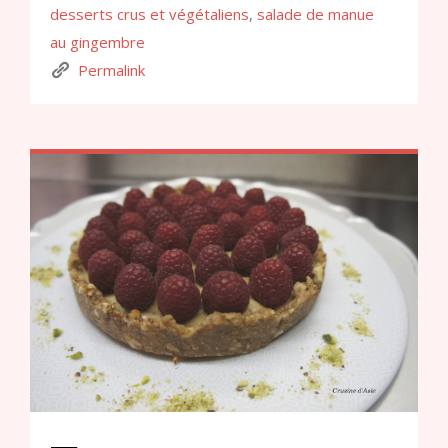
desserts crus et végétaliens
,
salade de manue
au gingembre
Permalink