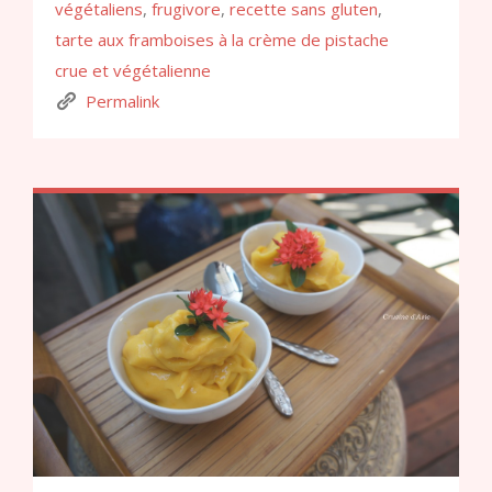
végétaliens
,
frugivore
,
recette sans gluten
,
tarte aux framboises à la crème de pistache
crue et végétalienne
Permalink