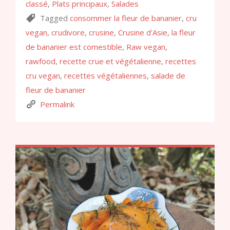
classé
,
Plats principaux
,
Salades
Tagged
consommer la fleur de bananier
,
cru
vegan
,
crudivore
,
crusine
,
Crusine d'Asie
,
la fleur
de bananier est comestible
,
Raw vegan
,
rawfood
,
recette crue et végétalienne
,
recettes
cru vegan
,
recettes végétaliennes
,
salade de
fleur de bananier
Permalink