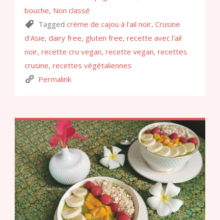
bouche
,
Non classé
Tagged
crème de cajou à l'ail noir
,
Crusine
d'Asie
,
dairy free
,
gluten free
,
recette avec l'ail
noir
,
recette cru vegan
,
recette vegan
,
recettes
crusine
,
recettes végétaliennes
Permalink