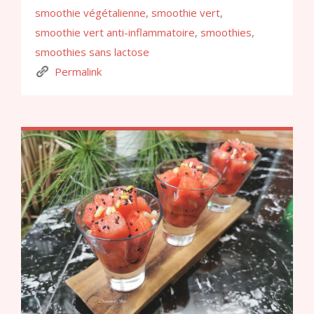
smoothie végétalienne
,
smoothie vert
,
smoothie vert anti-inflammatoire
,
smoothies
,
smoothies sans lactose
Permalink