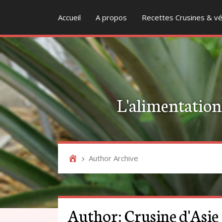
Accueil
A propos
Recettes Crusines & vé
L'alimentation v
Author Archive
Author:
Crusine d'Asie