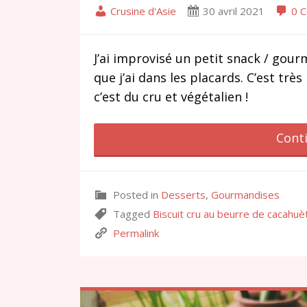
Crusine d'Asie
30 avril 2021
0 
J’ai improvisé un petit snack / gour
que j’ai dans les placards. C’est trè
c’est du cru et végétalien !
Cont
Posted in
Desserts
,
Gourmandises
Tagged
Biscuit cru au beurre de cacahuè
Permalink