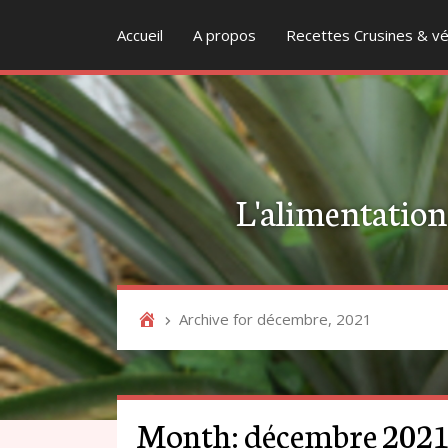
Accueil
A propos
Recettes Crusines & vé
L'alimentation v
Archive for décembre, 2021
Month:
décembre 202