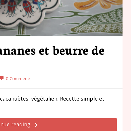
nanes et beurre de
0 Comments
cacahuètes, végétalien. Recette simple et
inue reading