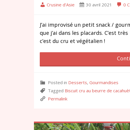
Crusine d'Asie
30 avril 2021
0 
J’ai improvisé un petit snack / gour
que j’ai dans les placards. C’est trè
c’est du cru et végétalien !
Cont
Posted in
Desserts
,
Gourmandises
Tagged
Biscuit cru au beurre de cacahuè
Permalink