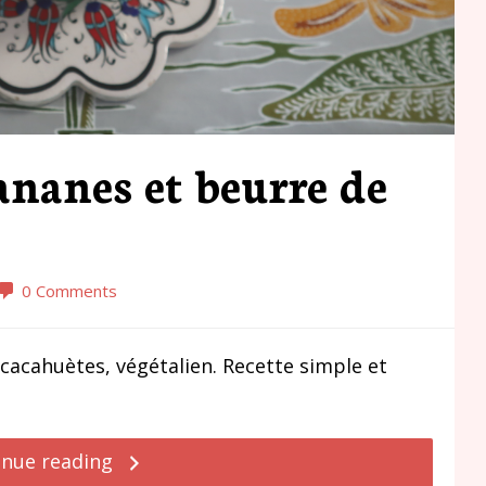
nanes et beurre de
0 Comments
cacahuètes, végétalien. Recette simple et
inue reading