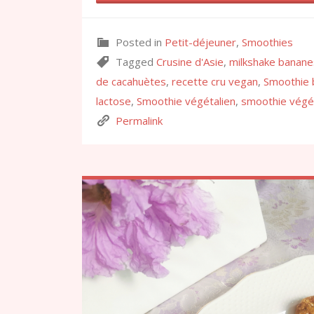
Posted in
Petit-déjeuner
,
Smoothies
Tagged
Crusine d'Asie
,
milkshake banane
de cacahuètes
,
recette cru vegan
,
Smoothie 
lactose
,
Smoothie végétalien
,
smoothie végé
Permalink