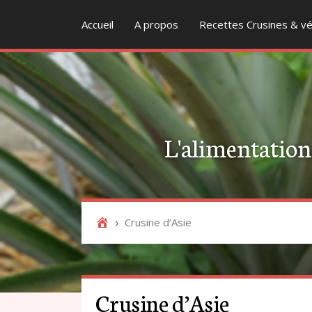
Accueil
A propos
Recettes Crusines & vé
L'alimentation v
Crusine d’Asie
Crusine d’Asie