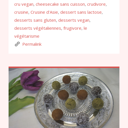
cru vegan
,
cheesecake sans cuisson
,
crudivore
,
crusine
,
Crusine d'Asie
,
dessert sans lactose
,
desserts sans gluten
,
desserts vegan
,
desserts végétaliennes
,
frugivore
,
le
végétarisme
Permalink