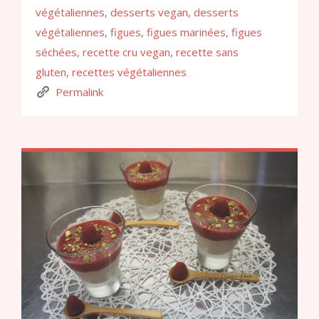
végétaliennes
,
desserts vegan
,
desserts
végétaliennes
,
figues
,
figues marinées
,
figues
séchées
,
recette cru vegan
,
recette sans
gluten
,
recettes végétaliennes
Permalink