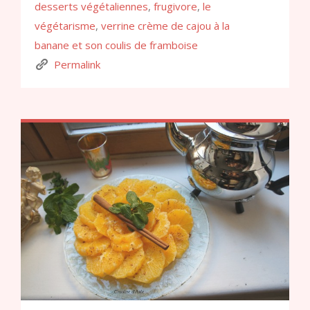
desserts végétaliennes
,
frugivore
,
le
végétarisme
,
verrine crème de cajou à la
banane et son coulis de framboise
Permalink