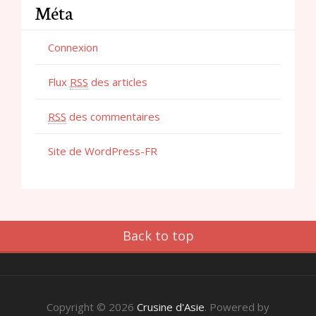
Méta
Connexion
Flux
RSS
des articles
RSS
des commentaires
Site de WordPress-FR
Back to top
Copyright © 2026
Crusine d'Asie
. Powered by