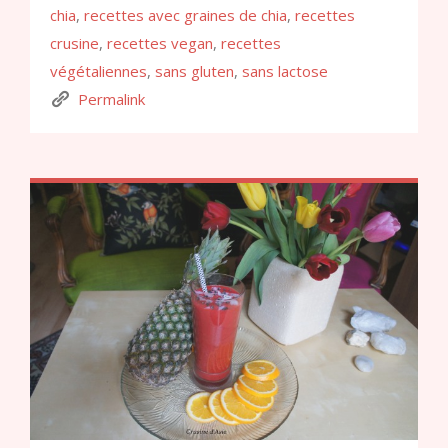
chia
,
recettes avec graines de chia
,
recettes
crusine
,
recettes vegan
,
recettes
végétaliennes
,
sans gluten
,
sans lactose
Permalink