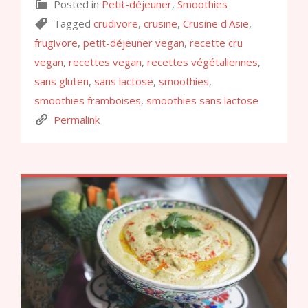
Posted in
Petit-déjeuner
,
Smoothies
Tagged
crudivore
,
crusine
,
Crusine d'Asie
,
frugivore
,
petit-déjeuner vegan
,
recette cru
vegan
,
recettes vegan
,
recettes végétaliennes
,
sans gluten
,
sans lactose
,
smoothies
,
smoothies framboises
,
smoothies sans lactose
Permalink