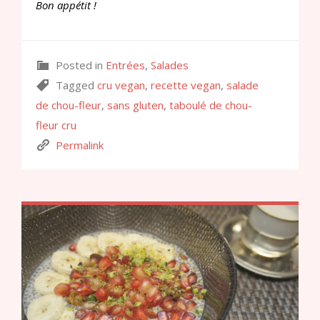
Bon appétit !
Posted in
Entrées
,
Salades
Tagged
cru vegan
,
recette vegan
,
salade
de chou-fleur
,
sans gluten
,
taboulé de chou-
fleur cru
Permalink