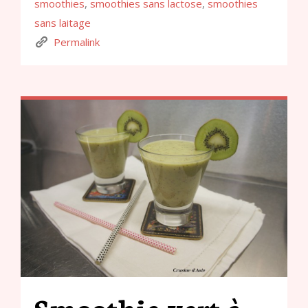
smoothies
,
smoothies sans lactose
,
smoothies
sans laitage
Permalink
Smoothie vert à