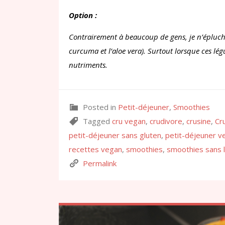
Option :
Contrairement à beaucoup de gens, je n’épluche
curcuma et l’aloe vera). Surtout lorsque ces l
nutriments.
Posted in
Petit-déjeuner
,
Smoothies
Tagged
cru vegan
,
crudivore
,
crusine
,
Cr
petit-déjeuner sans gluten
,
petit-déjeuner v
recettes vegan
,
smoothies
,
smoothies sans 
Permalink