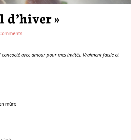
l d’hiver »
Comments
i concocté avec amour pour mes invités. Vraiment facile et
ien mûre
e râpé