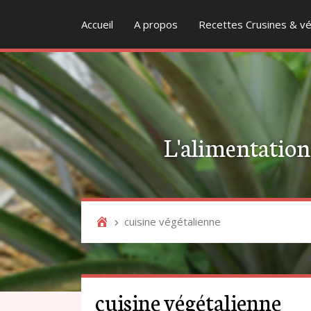
Accueil
A propos
Recettes Crusines & vé
L'alimentation v
cuisine végétalienne
cuisine végétalienne