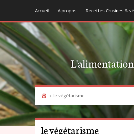
Accueil
A propos
Recettes Crusines & vé
L'alimentation v
le végétarisme
le végétarisme