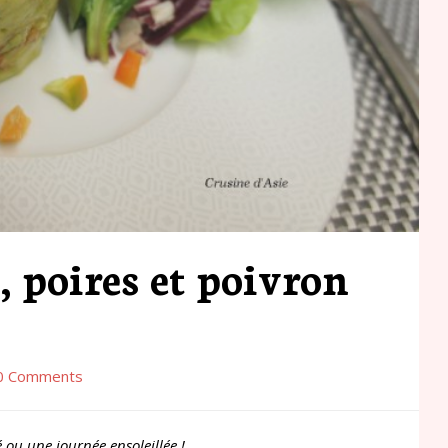
, poires et poivron
0 Comments
é ou une journée ensoleillée !