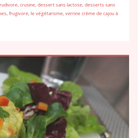
rudivore
,
crusine
,
dessert sans lactose
,
desserts sans
nes
,
frugivore
,
le végétarisme
,
verrine crème de cajou à