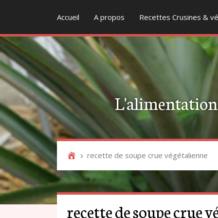
Accueil
A propos
Recettes Crusines & vé
L'alimentation v
recette de soupe crue végétalienne
recette de soupe crue v