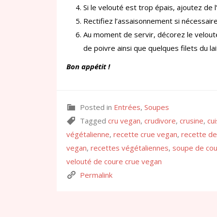
Si le velouté est trop épais, ajoutez de 
Rectifiez l’assaisonnement si nécessaire
Au moment de servir, décorez le velouté
de poivre ainsi que quelques filets du la
Bon appétit !
Posted in
Entrées
,
Soupes
Tagged
cru vegan
,
crudivore
,
crusine
,
cu
végétalienne
,
recette crue vegan
,
recette de
vegan
,
recettes végétaliennes
,
soupe de cou
velouté de coure crue vegan
Permalink