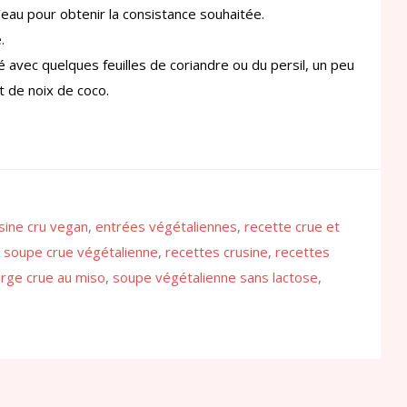
l’eau pour obtenir la consistance souhaitée.
.
 avec quelques feuilles de coriandre ou du persil, un peu
it de noix de coco.
isine cru vegan
,
entrées végétaliennes
,
recette crue et
 soupe crue végétalienne
,
recettes crusine
,
recettes
rge crue au miso
,
soupe végétalienne sans lactose
,