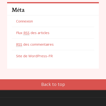
Méta
Connexion
Flux
RSS
des articles
RSS
des commentaires
Site de WordPress-FR
Back to top