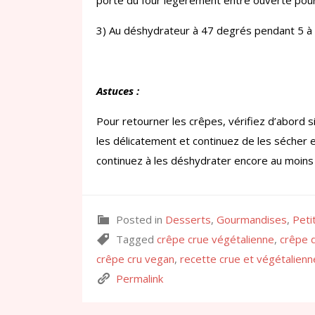
porte du four légèrement entre ouverte pour
3) Au déshydrateur à 47 degrés pendant 5 à 
Astuces :
Pour retourner les crêpes, vérifiez d’abord si 
les délicatement et continuez de les sécher e
continuez à les déshydrater encore au moins
Posted in
Desserts
,
Gourmandises
,
Peti
Tagged
crêpe crue végétalienne
,
crêpe 
crêpe cru vegan
,
recette crue et végétalienn
Permalink