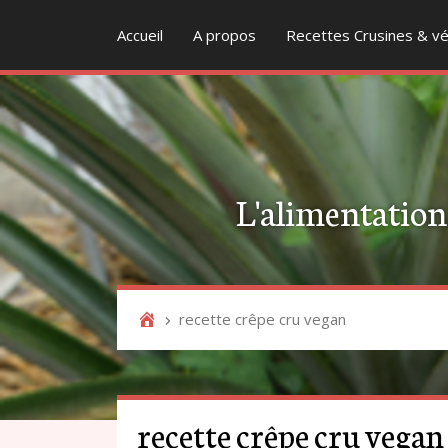
Accueil
A propos
Recettes Crusines & vé
L'alimentation v
recette crêpe cru vegan
recette crêpe cru vegan