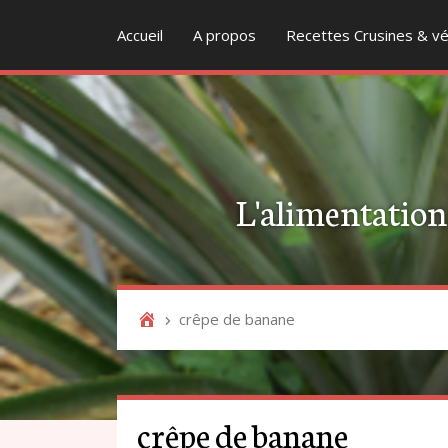
Accueil
A propos
Recettes Crusines & vé
L'alimentation v
crêpe de banane
crêpe de banane