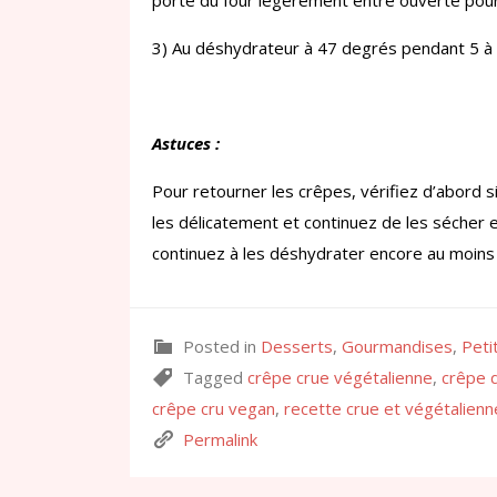
porte du four légèrement entre ouverte pour
3) Au déshydrateur à 47 degrés pendant 5 à 
Astuces :
Pour retourner les crêpes, vérifiez d’abord si 
les délicatement et continuez de les sécher e
continuez à les déshydrater encore au moins
Posted in
Desserts
,
Gourmandises
,
Peti
Tagged
crêpe crue végétalienne
,
crêpe 
crêpe cru vegan
,
recette crue et végétalienn
Permalink