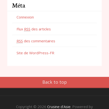
Méta
Connexion
Flux
RSS
des articles
RSS
des commentaires
Site de WordPress-FR
Back to top
Copyright © 2026
Crusine d'Asie
. Powered by