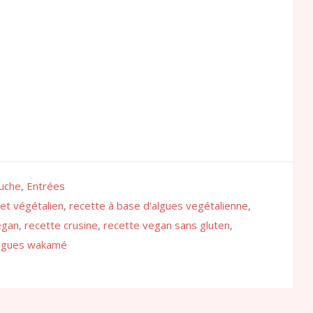
uche
,
Entrées
 et végétalien
,
recette à base d'algues vegétalienne
,
egan
,
recette crusine
,
recette vegan sans gluten
,
algues wakamé