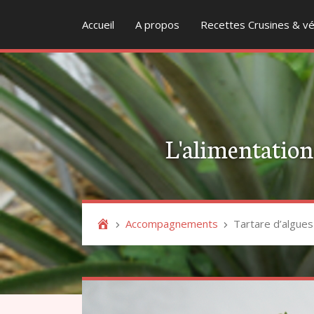
Accueil
A propos
Recettes Crusines & vé
L'alimentation v
Accompagnements
Tartare d’algue