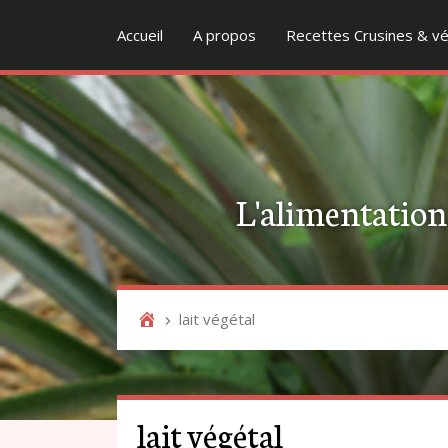
Accueil
A propos
Recettes Crusines & vé
L'alimentation v
lait végétal
lait végétal