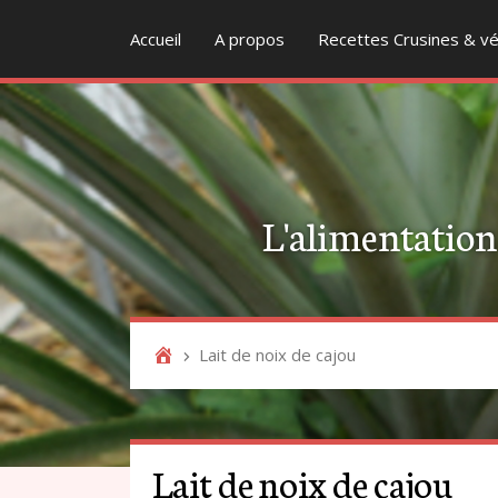
Accueil
A propos
Recettes Crusines & vé
L'alimentation v
Lait de noix de cajou
Lait de noix de cajou