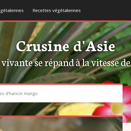
gétaliennes
Recettes végétaliennes
Crusine d'Asie
ivante se répand à la vitesse de l
es d’haricot mungo