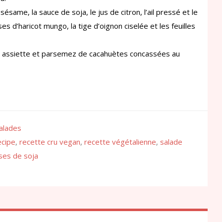
ésame, la sauce de soja, le jus de citron, l’ail pressé et le
s d’haricot mungo, la tige d’oignon ciselée et les feuilles
e assiette et parsemez de cacahuètes concassées au
alades
ecipe
,
recette cru vegan
,
recette végétalienne
,
salade
ses de soja