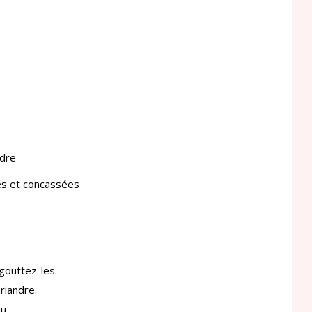
ndre
ées et concassées
gouttez-les.
riandre.
u.