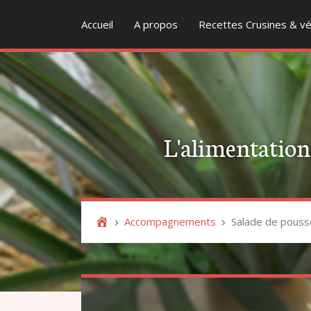
Accueil
A propos
Recettes Crusines & vé
L'alimentation v
Accompagnements
Salade de pouss