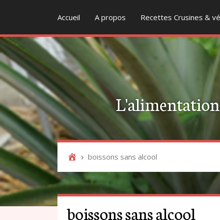
Accueil
A propos
Recettes Crusines & vé
L'alimentation v
boissons sans alcool
boissons sans alcool