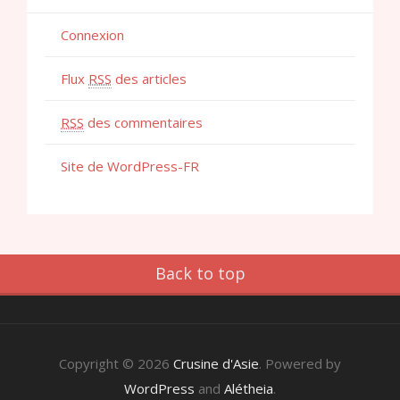
Connexion
Flux
RSS
des articles
RSS
des commentaires
Site de WordPress-FR
Back to top
Copyright © 2026
Crusine d'Asie
. Powered by
WordPress
and
Alétheia
.