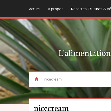
Accueil
A propos
Recettes Crusines & vé
L'alimentation v
nicecream
nicecream