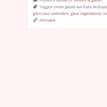
Posted in
Desserts
,
Sorbets & glaces
Tagged
crème glacée aux fruits de la pa
glace sans sorbetière
,
glace végétalienne
,
ni
Permalink