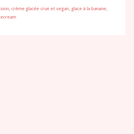
ssion
,
crème glacée crue et vegan
,
glace à la banane
,
cecream